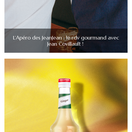
L’Apéro des JeanJean : le rdv gourmand avec
Jean Covillault !