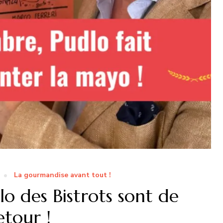
La gourmandise avant tout !
o des Bistrots sont de
etour !