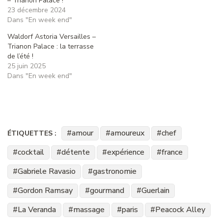
– Trianon Palace !
23 décembre 2024
Dans "En week end"
Waldorf Astoria Versailles –
Trianon Palace : la terrasse
de l’été !
25 juin 2025
Dans "En week end"
amour
amoureux
chef
ÉTIQUETTES :
cocktail
détente
expérience
france
Gabriele Ravasio
gastronomie
Gordon Ramsay
gourmand
Guerlain
La Veranda
massage
paris
Peacock Alley