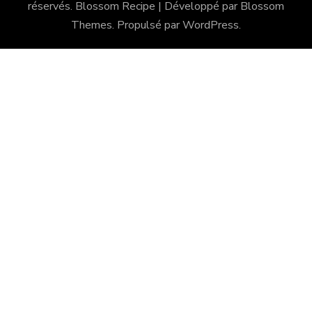
réservés.
Blossom Recipe | Développé par
Blossom
Themes
. Propulsé par
WordPress
.