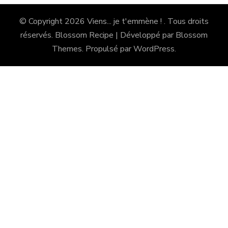
© Copyright 2026
Viens... je t'emmène !
. Tous droits
réservés.
Blossom Recipe | Développé par
Blossom
Themes
. Propulsé par
WordPress
.