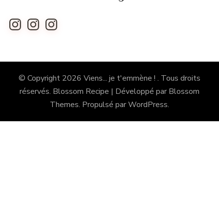
Instagram
Instagram
Instagram
© Copyright 2026
Viens... je t'emmène !
. Tous droits
réservés.
Blossom Recipe | Développé par
Blossom
Themes
. Propulsé par
WordPress
.