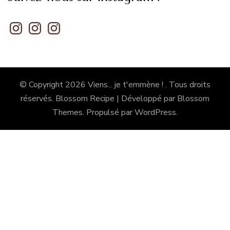
Instagram
Instagram
Instagram
© Copyright 2026
Viens... je t'emmène !
. Tous droits
réservés.
Blossom Recipe | Développé par
Blossom
Themes
. Propulsé par
WordPress
.