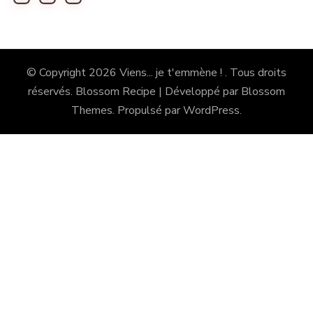
© Copyright 2026
Viens... je t'emmène !
. Tous droits
réservés.
Blossom Recipe | Développé par
Blossom
Themes
. Propulsé par
WordPress
.