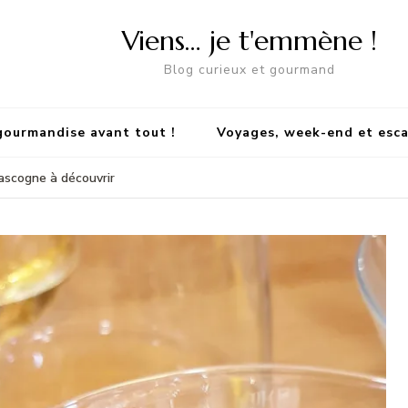
Viens… je t'emmène !
Blog curieux et gourmand
gourmandise avant tout !
Voyages, week-end et esc
Gascogne à découvrir