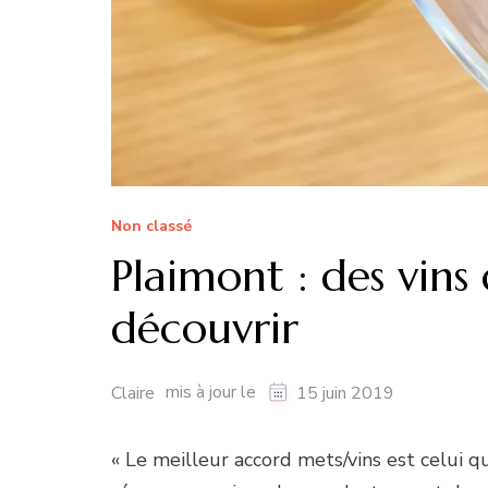
Non classé
Plaimont : des vin
découvrir
mis à jour le
Claire
15 juin 2019
« Le meilleur accord mets/vins est celui qui