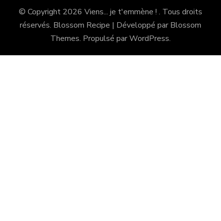
© Copyright 2026
Viens... je t'emmène !
. Tous droits
réservés.
Blossom Recipe | Développé par
Blossom
Themes
. Propulsé par
WordPress
.