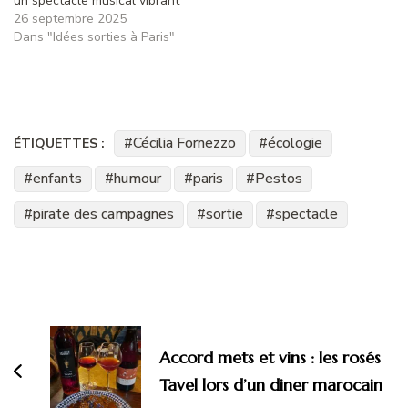
un spectacle musical vibrant
26 septembre 2025
Dans "Idées sorties à Paris"
Cécilia Fornezzo
écologie
ÉTIQUETTES :
enfants
humour
paris
Pestos
pirate des campagnes
sortie
spectacle
Navigation
d'article
Accord mets et vins : les rosés
Tavel lors d’un diner marocain