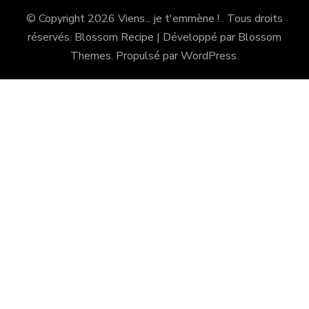
© Copyright 2026
Viens... je t'emmène !
. Tous droits
réservés.
Blossom Recipe | Développé par
Blossom
Themes
. Propulsé par
WordPress
.