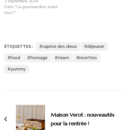
3 septembre 2024
Dans "La gourmandise avant
tout !"
caprice des dieux
déjeuner
ÉTIQUETTES :
food
fromage
miam
recettes
yummy
Navigation
d'article
Maison Verot : nouveautés
pour la rentrée !