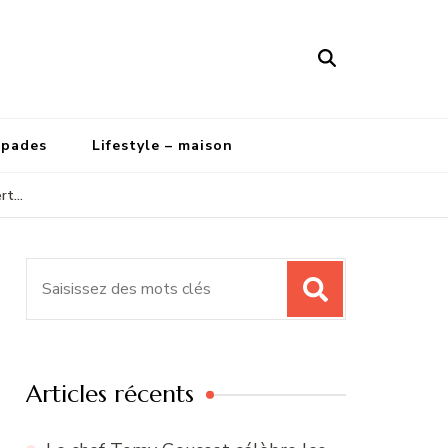
apades
Lifestyle – maison
ert…
Recherche
pour
:
Articles récents