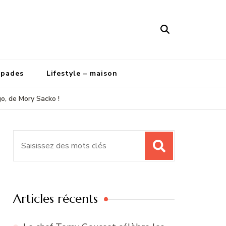
apades
Lifestyle – maison
o, de Mory Sacko !
Recherche
pour
:
Articles récents