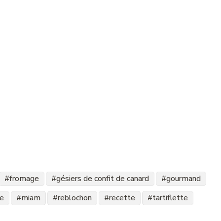
fromage
gésiers de confit de canard
gourmand
te
miam
reblochon
recette
tartiflette