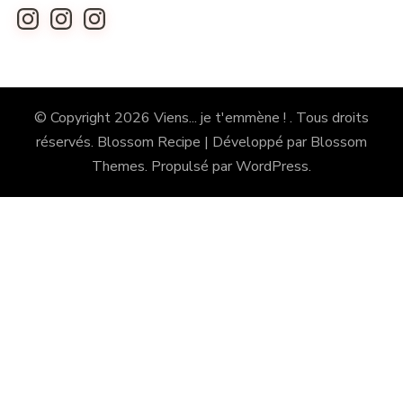
Instagram
Instagram
Instagram
© Copyright 2026
Viens... je t'emmène !
. Tous droits
réservés.
Blossom Recipe | Développé par
Blossom
Themes
. Propulsé par
WordPress
.