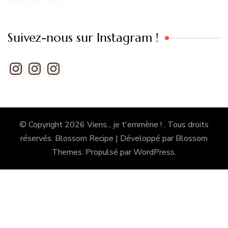
Suivez-nous sur Instagram !
Instagram
Instagram
Instagram
© Copyright 2026
Viens... je t'emmène !
. Tous droits
réservés.
Blossom Recipe | Développé par
Blossom
Themes
. Propulsé par
WordPress
.