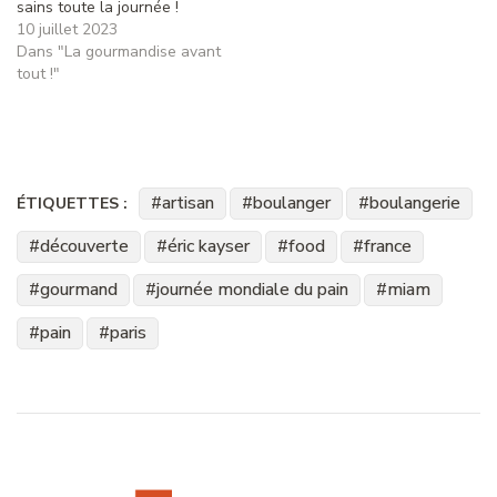
sains toute la journée !
10 juillet 2023
Dans "La gourmandise avant
tout !"
artisan
boulanger
boulangerie
ÉTIQUETTES :
découverte
éric kayser
food
france
gourmand
journée mondiale du pain
miam
pain
paris
Navigation
d'article