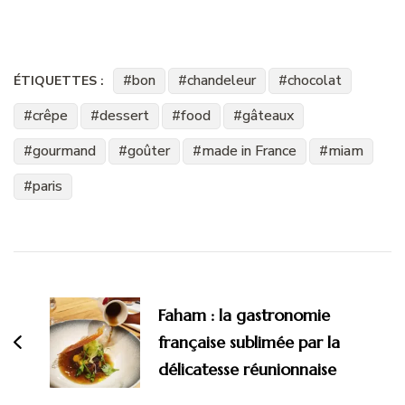
bon
chandeleur
chocolat
ÉTIQUETTES :
crêpe
dessert
food
gâteaux
gourmand
goûter
made in France
miam
paris
Navigation
d'article
Faham : la gastronomie
française sublimée par la
délicatesse réunionnaise