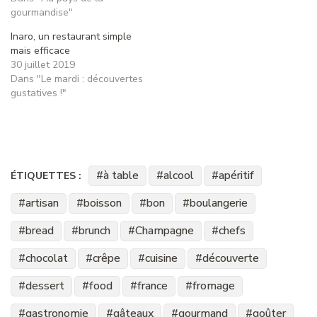
gourmandise"
Inaro, un restaurant simple
mais efficace
30 juillet 2019
Dans "Le mardi : découvertes
gustatives !"
à table
alcool
apéritif
ÉTIQUETTES :
artisan
boisson
bon
boulangerie
bread
brunch
Champagne
chefs
chocolat
crêpe
cuisine
découverte
dessert
food
france
fromage
gastronomie
gâteaux
gourmand
goûter